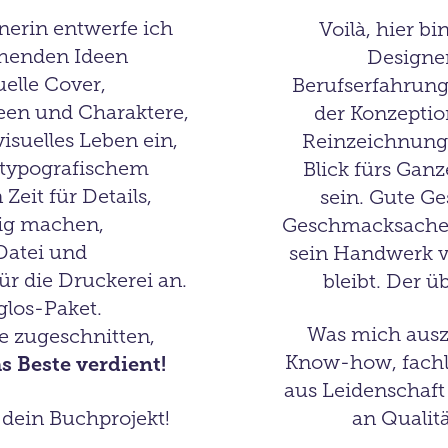
nerin entwerfe ich
Voilà, hier bi
schenden Ideen
Designer
uelle Cover,
Berufserfahrun
Ideen und Charaktere,
der Konzeptio
suelles Leben ein,
Reinzeichnung 
 typografischem
Blick fürs Gan
Zeit für Details,
sein. Gute Ge
lig machen,
Geschmacksache! 
-Datei und
sein Handwerk v
für
die Druckerei an.
bleibt. Der ü
glos-Paket.
Was mich ausze
e zugeschnitten,
Know-how, fachli
s Beste verdient!
aus Leidenschaf
 dein Buchprojekt!
an Qualitä