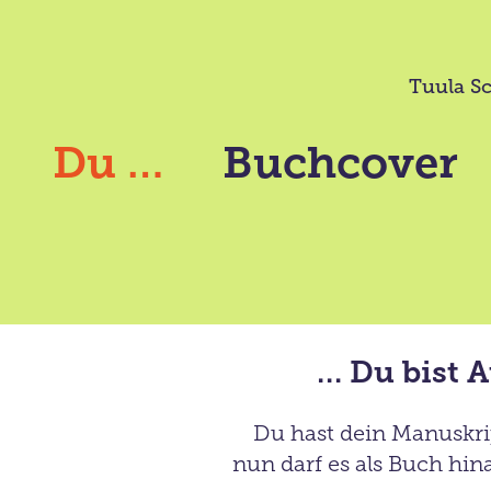
Tuula Sc
Du …
Buchcover
… Du bist 
Du hast dein Manus
kr
nun darf es als Buch hina