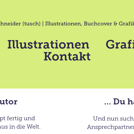
hneider (tusch) | Illustrationen, Buchcover & Graf
Illustrationen
Graf
Kontakt
Autor
… Du h
ipt
fertig und
Und nun such
us in die Welt.
Ansprechpartner