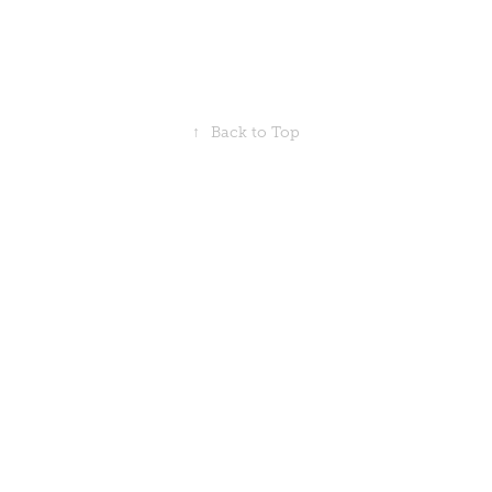
↑
Back to Top