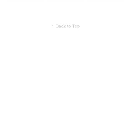
↑
Back to Top